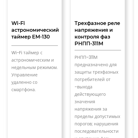
Wi-Fi
Трехфазное реле
астрономический
напряжения и
таймер EM-130
контроля фаз
и
РНПП-311М
Wi-Fi таймер с
РНПП-311М
астрономическим и
предназначено для
недельным режимом.
защиты трехфазных
Управление
потребителей от
удаленно со
-выхода
смартфона.
действующего
значения
напряжения за
пределы допустимых
порогов; нарушения
последовательности