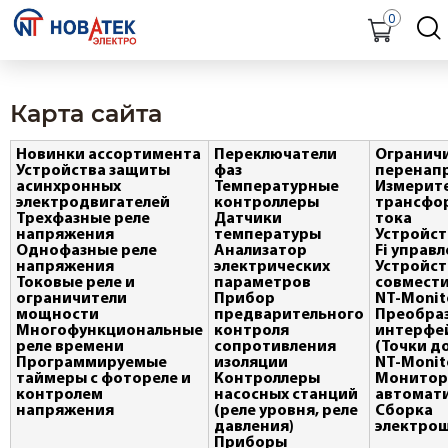
0
Карта сайта
Новинки ассортимента
Переключатели
Огранич
Устройства защиты
фаз
перенап
асинхронных
Температурные
Измерит
электродвигателей
контроллеры
трансфо
Трехфазные реле
Датчики
тока
напряжения
температуры
Устройств
Однофазные реле
Анализатор
Fi управ
напряжения
электрических
Устройст
Токовые реле и
параметров
совмест
ограничители
Прибор
NT-Monit
мощности
предварительного
Преобра
Многофункциональные
контроля
интерфе
реле времени
сопротивления
(Точки д
Программируемые
изоляции
NT-Monit
таймеры с фотореле и
Контроллеры
Монитор
контролем
насосных станций
автомат
напряжения
(реле уровня, реле
Сборка
давления)
электро
Приборы