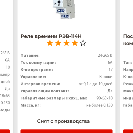
Реле времени РЭВ-114Н
Пос
ком
-265 В
Питание:
24-265 В
6А
Ток коммутации:
Тип:
6А
10
К-во программ:
Напр
17
ометр
Управление:
К-во
Кнопки
0 дней
Интервал времени:
Реж
от 0,1 с до 10 дней
Да
Управляющий контакт:
Макс
Да
18x65
Габаритные размеры HxBxL, мм:
Инд
90x65x18
 0,150
Масса, кг:
Габа
не более 0,150
диоды
Снят с производства