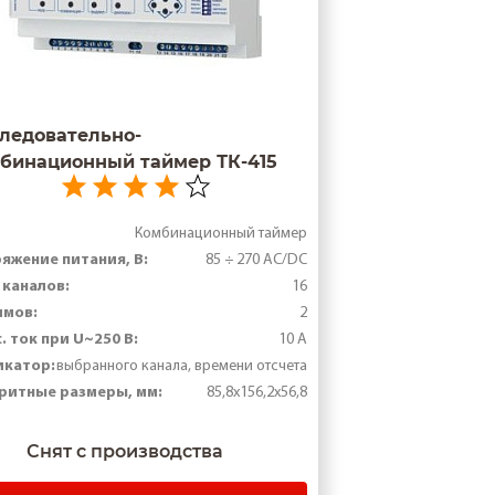
ледовательно-
бинационный таймер ТК-415
Комбинационный таймер
яжение питания, В:
85 ÷ 270 AC/DC
 каналов:
16
имов:
2
. ток при U~250 В:
10 А
икатор:
выбранного канала, времени отсчета
ритные размеры, мм:
85,8х156,2х56,8
Снят с производства