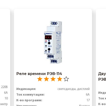
Реле времени РЭВ-114
Дву
РЭВ
220В
Индикация:
светодиоды, дисплей
Инд
6А
Ток коммутации:
6А
Ток 
10
К-во программ:
17
К-во
ометр
Управление: