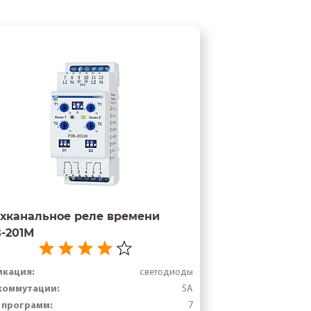
хканальное реле времени
-201М
икация:
светодиоды
коммутации:
5А
 программ:
7