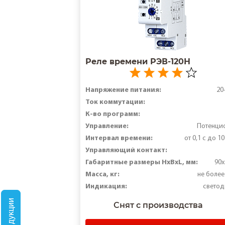
Реле времени РЭВ-120Н
Напряжение питания:
20
Ток коммутации:
К-во программ:
Управление:
Потенци
Интервал времени:
от 0,1 с до 1
Управляющий контакт:
Габаритные размеры HxBxL, мм:
90x
Масса, кг:
не более
Индикация:
свето
Снят с производства