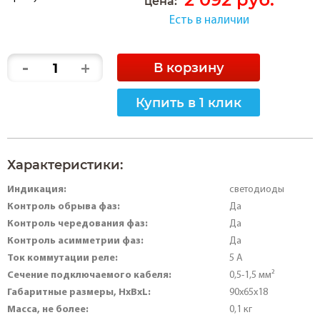
цена:
Есть в наличии
-
+
В корзину
Купить в 1 клик
Характеристики:
Индикация:
светодиоды
Контроль обрыва фаз:
Да
Контроль чередования фаз:
Да
Контроль асимметрии фаз:
Да
Ток коммутации реле:
5 А
Сечение подключаемого кабеля:
0,5-1,5 мм²
Габаритные размеры, HхBхL:
90х65х18
Масса, не более:
0,1 кг