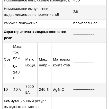
Номинальное напряжение изоляции, В
450
Номинальное импульсное
2,5
выдерживаемое напряжение, кВ
Рабочее положение
произвольное
Характеристика выходных контактов
-----------
реле
Макс.
ток
при
Cos
Макс.
Макс.
Материал
-----------
j
мощн.
напр.~
контактов
U~
240
В
7200
1,0
40 А
240 В
AgSnO
-----------
ВА
Коммутационный ресурс
выходных контактов: