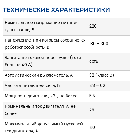
тепловой перегруз (тепловая модель двигателя).
ТЕХНИЧЕСКИЕ ХАРАКТЕРИСТИКИ
По каждому типу защиты возможно разрешение или запрет
Номинальное напряжение питания
автоматического повторного включения (АПВ) двигателя.
220
однофазное, В
Напряжение, при котором сохраняется
130 – 300
работоспособность, В
Защита по токовой перегрузке (токи
есть
больше 40 А)
Автоматический выключатель, А
32 (класс В)
Частота питающей сети, Гц
48 – 62
Мощность двигателя, кВт, не более
5,5
Номинальный ток двигателя, А, не
25
более
Максимальный допустимый пусковой
40
ток двигателя, А