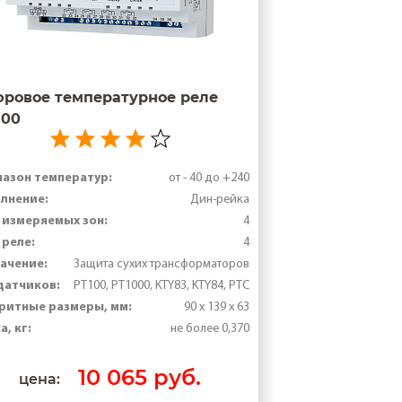
ровое температурное реле
100
азон температур:
от - 40 до +240
лнение:
Дин-рейка
 измеряемых зон:
4
 реле:
4
ачение:
Защита сухих трансформаторов
датчиков:
РТ100, PT1000, KTY83, KTY84, PTC
ритные размеры, мм:
90 х 139 х 63
а, кг:
не более 0,370
10 065 руб.
цена: