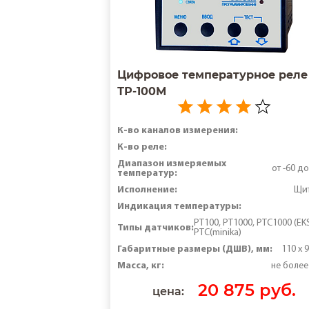
Цифровое температурное реле
ТР-100М
К-во каналов измерения:
К-во реле:
Диапазон измеряемых
от -60 д
температур:
Исполнение:
Щи
Индикация температуры:
РТ100, PT1000, PTC1000 (EK
Типы датчиков:
PTC(minika)
Габаритные размеры (ДШВ), мм:
110 x 9
Масса, кг:
не более
20 875 руб.
цена: