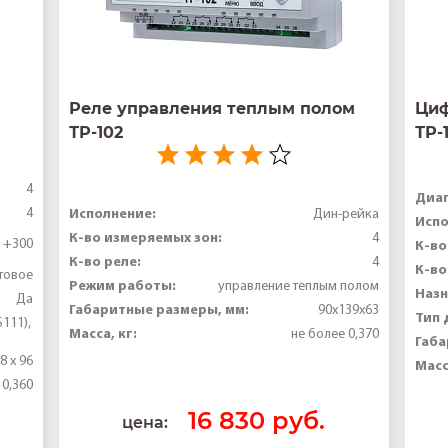
Реле управления теплым полом
Циф
ТР-102
ТР-
4
Диап
4
Исполнение:
Дин-рейка
Испо
К-во измеряемых зон:
4
о +300
К-во
К-во реле:
4
К-во
товое
Режим работы:
управление теплым полом
Назн
Да
Габаритные размеры, мм:
90х139х63
Тип 
S111),
Масса, кг:
не более 0,370
Габа
8 x 96
Масс
 0,360
16 830 руб.
цена: