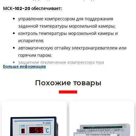
МСК-102-20 обеспечивает:
управление компрессором для поддержания
заданной температуры морозильной камеры;
контроль температуры морозильной камеры и
испарителя;
автоматическую оттайку электронагревателем или
горячим паром;
защитное отключение компрессора при
Больше информации
недопустимых параметрах электрической сети
(контролируется действующее значение
Похожие товары
напряжения) и последующее автоматическое
включение после восстановления параметров
напряжения через время, заданное пользователем.
Устройство поставляется с заводскими установками,
указанными в технической документации. Завод-
производитель, по согласованию с Потребителем, может
поставить программатор заводских установок.