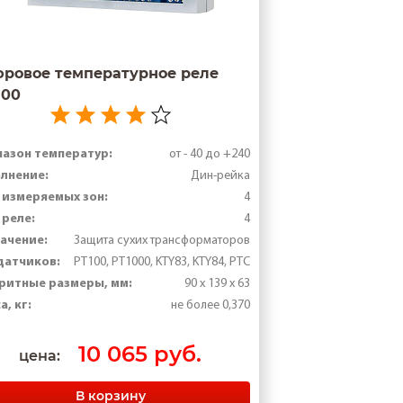
ровое температурное реле
100
азон температур:
от - 40 до +240
лнение:
Дин-рейка
 измеряемых зон:
4
 реле:
4
ачение:
Защита сухих трансформаторов
датчиков:
РТ100, PT1000, KTY83, KTY84, PTC
ритные размеры, мм:
90 х 139 х 63
а, кг:
не более 0,370
10 065 руб.
цена:
В корзину