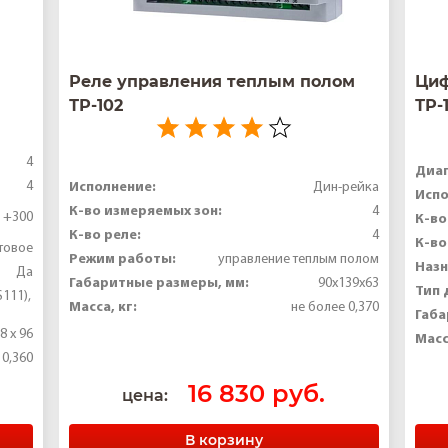
ницы;
и термодатчиков;
Реле управления теплым полом
Циф
рийной температуры;
ТР-102
ТР-
ондиционирования;
 отключения климат приборов;
4
Диап
4
Исполнение:
Дин-рейка
ара;
Испо
К-во измеряемых зон:
4
о +300
К-во
 и для наладчика.
К-во реле:
4
К-во
товое
Режим работы:
управление теплым полом
Назн
Да
Габаритные размеры, мм:
90х139х63
Тип 
S111),
Масса, кг:
не более 0,370
Габа
8 x 96
Масс
 0,360
16 830 руб.
цена:
В корзину