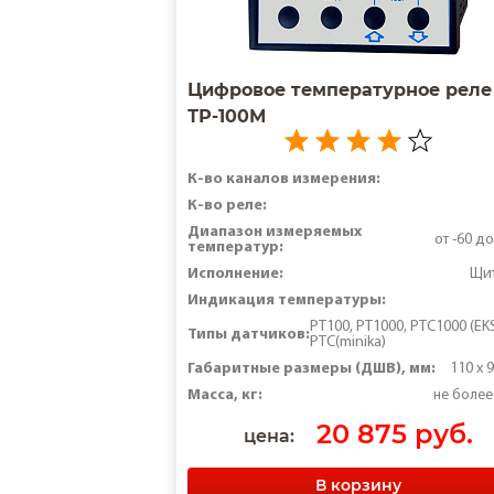
две верхние температурные гра
значение коррекции погрешност
Цифровое температурное реле
значение верхней и нижней ава
ТР-100М
верхний и нижний порог зоны к
минимальное время включения и
К-во каналов измерения:
К-во реле:
разрешение анализа датчика пож
Диапазон измеряемых
от -60 д
температур:
пароль доступа для пользователя
Исполнение:
Щи
Индикация температуры:
РТ100, PT1000, PTC1000 (EK
Типы датчиков:
PTC(minika)
Габаритные размеры (ДШВ), мм:
110 x 9
Масса, кг:
не более
20 875 руб.
цена:
В корзину