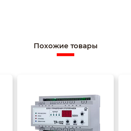
ы светодиоды индицирующие:
 кондиционера №1;
кондиционера №2;
Похожие товары
лектронагревателя;
етров
ор и четыре кнопки управления выведенные на лицевую панель
ределах 0 - 35 °С;
ционера;
ени отключения резервного кондиционера 0 – 60 Мин;
;