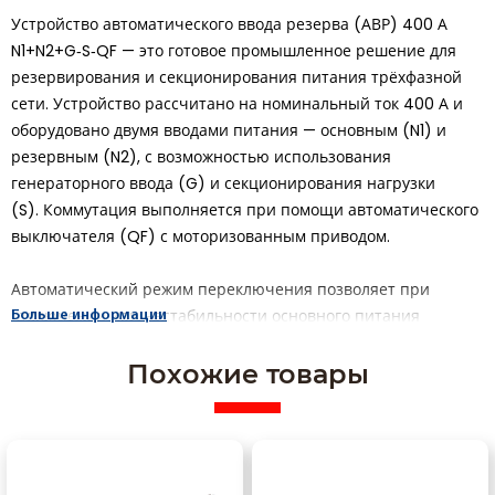
Устройство автоматического ввода резерва (АВР) 400 А
N1+N2+G‑S‑QF — это готовое промышленное решение для
резервирования и секционирования питания трёхфазной
сети. Устройство рассчитано на номинальный ток 400 А и
оборудовано двумя вводами питания — основным (N1) и
резервным (N2), с возможностью использования
генераторного ввода (G) и секционирования нагрузки
(S). Коммутация выполняется при помощи автоматического
выключателя (QF) с моторизованным приводом.
Автоматический режим переключения позволяет при
отключении или нестабильности основного питания
Больше информации
мгновенно переключаться на резервный, обеспечивая
Похожие товары
непрерывное электроснабжение без участия оператора.
Секционирование (S) позволяет распределять нагрузку
между двумя секциями, что повышает гибкость управления
и устойчивость системы. Встроенная защита от включения
обоих вводов одновременно и функция контроля фаз (G)