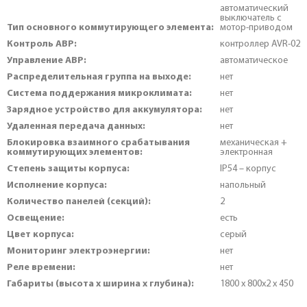
автоматический
выключатель с
Тип основного коммутирующего элемента:
мотор-приводом
Контроль АВР:
контроллер AVR-02
Управление АВР:
автоматическое
Распределительная группа на выходе:
нет
Система поддержания микроклимата:
нет
Зарядное устройство для аккумулятора:
нет
Удаленная передача данных:
нет
Блокировка взаимного срабатывания
механическая +
коммутирующих элементов:
электронная
Степень защиты корпуса:
IP54 – корпус
Исполнение корпуса:
напольный
Количество панелей (секций):
2
Освещение:
есть
Цвет корпуса:
серый
Мониторинг электроэнергии:
нет
Реле времени:
нет
Габариты (высота х ширина х глубина):
1800 х 800х2 х 450