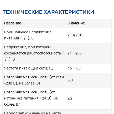
месте с подключенным Ethernet, способен,
параллельно с записью на карту памяти,
ТЕХНИЧЕСКИЕ ХАРАКТЕРИСТИКИ
осуществлять передачу данных в ПК. Это позволяет
удаленно следить за состоянием объекта. Более
Название
Значение
подробный анализ выполняется на основании
данных, сохраненных на карте памяти. Web-
Номинальное напряжение
230/240
интерфейс позволяет удаленно через браузер
питания ( / ), В
компьютера выполнить конфигурацию
Напряжение, при котором
регистратора без установки каких-либо
сохраняется работоспособность (
24 –265
дополнительных программ.
/ ), В
Частота питающей сети, Гц
45 – 65
Потребляемая мощность (от сети
6,0
~230 В), не более, Вт
Потребляемая мощность (от
источника питания +24 В), не
2,2
более, Вт
Период записи данных на карту