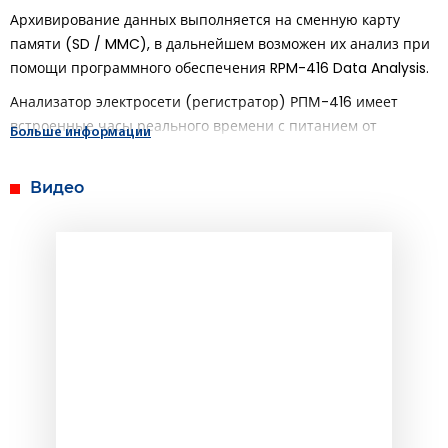
Архивирование данных выполняется на сменную карту
памяти (SD / MMC), в дальнейшем возможен их анализ при
помощи программного обеспечения RPM-416 Data Analysis.
Анализатор электросети (регистратор) РПМ-416 имеет
встроенные часы реального времени с питанием от
Больше информации
встроенной литиевой батареи.
В РПМ-416 предусмотрено подключение к сети Ethernet по
Видео
стандарту 10Base-T или 100Base-T. В этом случае,
одновременно с записью данных на карту памяти, возможна
конфигурация РПМ-416 и передача данных на ПК.
Основные возможности регистратора:
Многоканальность – достаточно одного
регистратора для получения полной информации о
работе наблюдаемого объекта;
Универсальность – в регистраторе предусмотрено
подключение дополнительных модулей,
позволяющих расширить спектр входных сигналов