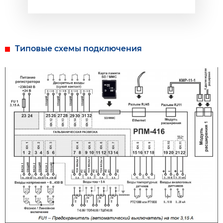
(напряжение, ток, температура, дискретные входы,
и др.);
Гальваническая развязка – входные сигналы
высокого напряжения и тока гальванически
Типовые схемы подключения
развязаны от остальных входов, что обеспечивает
простоту подключения регистратора;
Высокая надежность – система самоконтроля и
алгоритм сохранения данных не допускают потери
данных в случае возникновения аварийных
ситуаций (пропадание питания);
Удобство настройки – четырехстрочный
символьный дисплей с подсветкой позволяет
настроить регистратор и следить за ходом его
работы (на дисплей выводятся значения
записываемых входных сигналов), клавиатура
служит для настройки и управления регистратором;
Удаленный мониторинг и конфигурация –
регистратор, установленный в труднодоступном