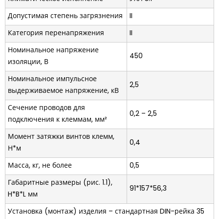
Допустимая степень загрязнения
II
Категория перенапряжения
II
Номинальное напряжение
450
изоляции, В
Номинальное импульсное
2,5
выдерживаемое напряжение, кВ
Сечение проводов для
0,2 – 2,5
подключения к клеммам, мм²
Момент затяжки винтов клемм,
0,4
Н*м
Масса, кг, не более
0,5
Габаритные размеры (рис. 1.1),
91*157*56,3
H*B*L мм
Установка (монтаж) изделия – стандартная DIN-рейка 35