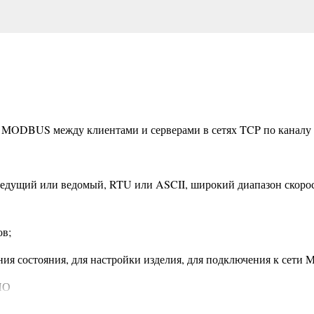
у MODBUS между клиентами и серверами в сетях TCP по каналу 
ведущий или ведомый, RTU или ASCII, широкий диапазон скорост
ов;
тения состояния, для настройки изделия, для подключения к се
ПО