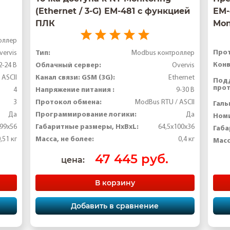
(Ethernet / 3-G) ЕМ-481 с функцией
EM-
ПЛК
Mon
оллер
Про
Тип:
vervis
Modbus контроллер
Конв
Облачный сервер:
2-24 В
Overvis
Канал связи: GSM (3G):
 ASCII
Ethernet
Под
прот
Напряжение питания :
4
9-30 В
Протокол обмена:
3
ModBus RTU / ASCII
Галь
Программирование логики:
Да
Да
Номи
Габаритные размеры, HхBхL:
99х56
64,5х100х36
Габа
Масса, не более:
,51 кг
0,4 кг
Масс
47 445 руб.
цена:
В корзину
Добавить в сравнение