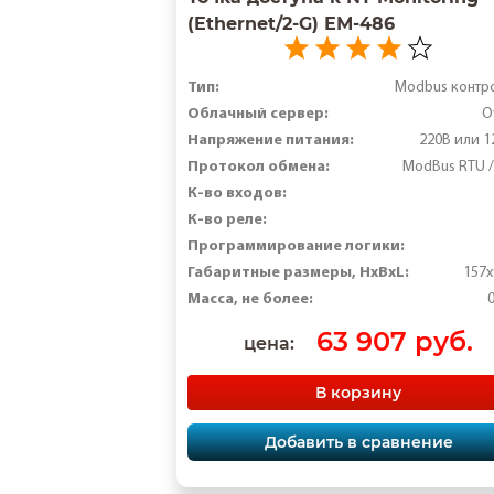
(Ethernet/2-G) ЕМ-486
Тип:
Modbus контр
Облачный сервер:
O
Напряжение питания:
220В или 1
Протокол обмена:
ModBus RTU /
К-во входов:
К-во реле:
Программирование логики:
Габаритные размеры, HхBхL:
157х
Масса, не более:
0
63 907 руб.
цена:
В корзину
Добавить в сравнение