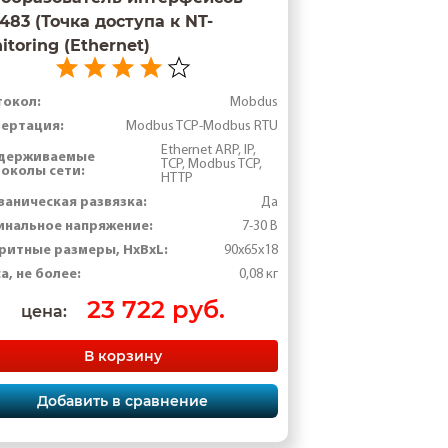
483 (Точка доступа к NT-
itoring (Ethernet)
токол:
Mobdus
ертация:
Modbus TCP-Modbus RTU
Ethernet ARP, IP,
держиваемые
TCP, Modbus TCP,
околы сети:
HTTP
ваническая развязка:
Да
нальное напряжение:
7-30 В
ритные размеры, HхBхL:
90х65х18
а, не более:
0,08 кг
23 722 руб.
цена:
В корзину
Добавить в сравнение