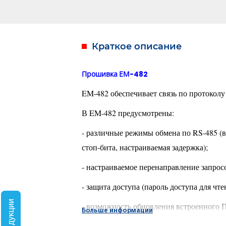
Краткое описание
Прошивка ЕМ-482
EM-482 обеспечивает связь по протокол
В EM-482 предусмотрены:
- различные режимы обмена по RS-485 (
стоп-бита, настраиваемая задержка);
- настраиваемое перенаправление запрос
- защита доступа (пароль доступа для ч
- возможность обновления встроенного 
Больше информации