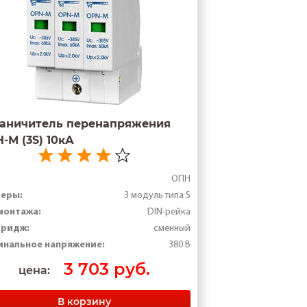
аничитель перенапряжения
-М (3S) 10кА
ОПН
меры:
3 модуль типа S
монтажа:
DIN-рейка
тридж:
сменный
нальное напряжение:
380 В
3 703 руб.
цена:
В корзину