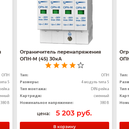
я
Ограничитель перенапряжения
Огр
ОПН-М (4S) 30кА
ОПН
Тип:
Тип:
ОПН
ОПН
Размеры:
Раз
типа S
4 модуль типа S
Тип монтажа:
Тип 
рейка
DIN-рейка
Картридж:
Кар
енный
сменный
Номинальное напряжение:
Номи
380 В
380 В
5 203 руб.
цена:
В корзину