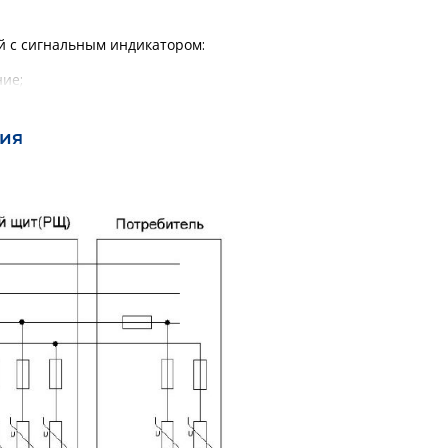
й с сигнальным индикатором:
ие;
.
ия