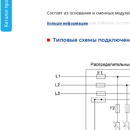
Каталог продукции
Состоят из основания и сменных модуле
— зеленый:
нормальное рабочее состоян
Больше информации
— оранжевый:
требуется замена кассеты
Типовые схемы подключен