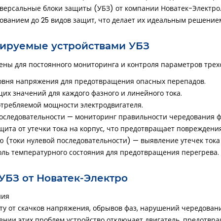
версальные блоки защиты (
УБЗ
) от компании
Новатек-Электро
зованием до
25 видов защит
, что делает их идеальным решение
ируемые устройствами УБЗ
ны для постоянного мониторинга и контроля параметров трех
овня напряжения для предотвращения опасных перепадов.
их значений для каждого фазного и линейного тока.
требляемой мощности электродвигателя.
оследовательности
— мониторинг правильности чередования ф
ита от утечки тока на корпус, что предотвращает повреждения
ю
(токи нулевой последовательности) — выявление утечек тока
ль температурного состояния для предотвращения перегрева.
УБЗ от Новатек-Электро
ния
 от скачков напряжения, обрывов фаз, нарушений чередования
нии этих проблем устройство отключает двигатель, предотвр