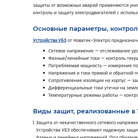
защиты от возможных аварий применяются уни
контроль и защиту электродвигателей с исполь
Основные параметры, контрол
Устройства УБЗ
от Новатек-Электро предназначе
Сетевое напряжение
— отслеживание ур
Фазные/линейные токи
— контроль текущ
Потребляемая мощность
— измерение по
Напряжения и токи прямой и обратной п
Сопротивление изоляции на корпус
— защ
Дифференциальные токи утечки на земл
Температурные режимы работы
— контро
Виды защит, реализованные в 
Защита от некачественного сетевого напряже
Устройства УБЗ обеспечивают надежную защиту
фазных и линейных напряжений. При обнаруже